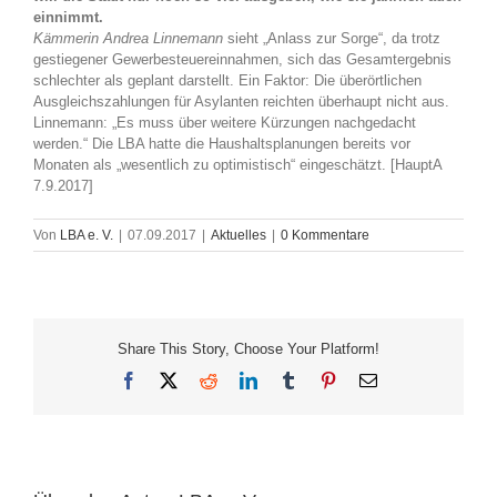
einnimmt.
Kämmerin Andrea Linnemann
sieht „Anlass zur Sorge“, da trotz
gestiegener Gewerbesteuereinnahmen, sich das Gesamtergebnis
schlechter als geplant darstellt. Ein Faktor: Die überörtlichen
Ausgleichszahlungen für Asylanten reichten überhaupt nicht aus.
Linnemann: „Es muss über weitere Kürzungen nachgedacht
werden.“ Die LBA hatte die Haushaltsplanungen bereits vor
Monaten als „wesentlich zu optimistisch“ eingeschätzt. [HauptA
7.9.2017]
Von
LBA e. V.
|
07.09.2017
|
Aktuelles
|
0 Kommentare
Share This Story, Choose Your Platform!
Facebook
X
Reddit
LinkedIn
Tumblr
Pinterest
E-
Mail