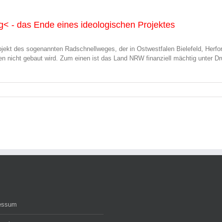
< - das Ende eines ideologischen Projektes
rojekt des sogenannten Radschnellweges, der in Ostwestfalen Bielefeld, Her
hren nicht gebaut wird. Zum einen ist das Land NRW finanziell mächtig unter
essum