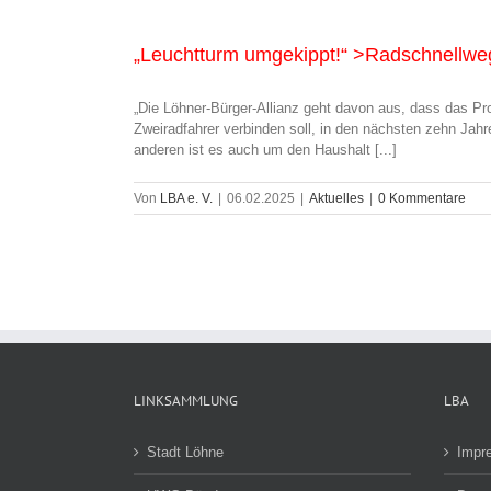
„Leuchtturm umgekippt!“ >Radschnellweg
„Die Löhner-Bürger-Allianz geht davon aus, dass das P
Zweiradfahrer verbinden soll, in den nächsten zehn Ja
anderen ist es auch um den Haushalt [...]
Von
LBA e. V.
|
06.02.2025
|
Aktuelles
|
0 Kommentare
LINKSAMMLUNG
LBA
Stadt Löhne
Impr