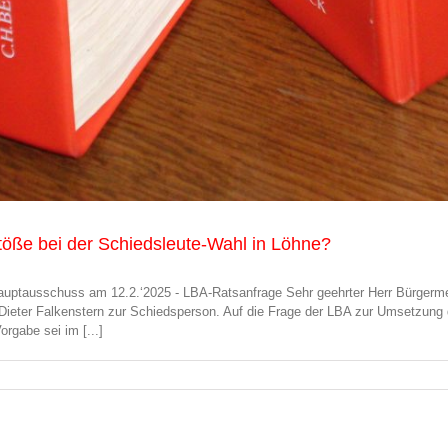
töße bei der Schiedsleute-Wahl in Löhne?
auptausschuss am 12.2.‘2025 - LBA-Ratsanfrage Sehr geehrter Herr Bürgermei
eter Falkenstern zur Schiedsperson. Auf die Frage der LBA zur Umsetzung d
rgabe sei im [...]