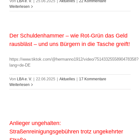
Von
LBA e. V.
|
25.06.2025
|
Aktuelles
|
22 Kommentare
Weiterlesen
Der Schuldenhammer – wie Rot-Grün das Geld
rausbläst – und uns Bürgern in die Tasche greift!
https://www.tiktok.com/@hermanno1912/video/7514332555890478358?
lang=de-DE
Von
LBA e. V.
|
22.06.2025
|
Aktuelles
|
17 Kommentare
Weiterlesen
Anlieger ungehalten:
Straßenreinigungsgebühren trotz ungekehrter