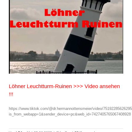
Löhner Leuchtturm-Ruinen >>> Video ansehen
!!!
https://www.tiktok.com/@dr.hermannottensmeier/video/7519228562629
is_from_webapp=1&sender_device=pc&web_id=7427405765067408928