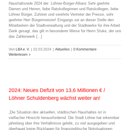
Haushaltsrede 2024 der Löhner-Bürger-Allianz Sehr geehrte
Damen und Herren, liebe Ratskolleginnen und Ratskollegen, liebe
Löhner Bürger, Zuhörer und verehrte Vertreter der Presse, sehr
geehrter Herr Bürgermeister! Eingangs sei an dieser Stelle den
Mitarbeitern der Stadtverwaltung und der Stadtwerke für ihre Arbeit
Dank gesagt, das gilt in besonderer Weise für Herrn Stuke, der uns
das Zahlenwerk [...]
Von
LBA e. V.
|
02.03.2024
|
Aktuelles
|
0 Kommentare
Weiterlesen
2024: Neues Defizit von 13,6 Millionen € /
Löhner Schuldenberg wächst weiter an!
„Die Situation des aktuellen, städtischen Haushaltes ist in
vielfacher Hinsicht herausfordernd. Die Stadt Löhne hat erkennbar
jahrelang über ihre Verhältnisse gelebt, zu viel ausgegeben und
überhaupt keine Rücklagen für finanzpolitische Notsituationen