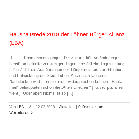
Haushaltsrede 2018 der Löhner-Bürger-Allianz
(LBA)
1 Rahmenbedingungen „Die Zukunft hält Veränderungen
bereit“ so betitelte vor wenigen Tagen eine örtliche Tageszeitung
[LZ 5.7.‘18] die Ausführungen des Bürgermeisters zur Situation
und Entwicklung der Stadt Löhne. Auch nach längerem
Nachdenken wird man hier nicht widersprechen können: „Panta
rhei!“ behaupteten schon die „Alten Griechen“ { πάντα ῥεῖ, alles
fließt‘} Oder aber: Nichts ist so [...]
Von
LBA e. V.
|
12.02.2018
|
Aktuelles
|
0 Kommentare
Weiterlesen