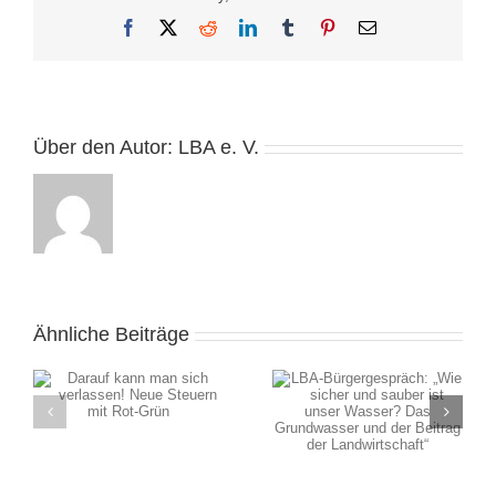
Facebook
X
Reddit
LinkedIn
Tumblr
Pinterest
E-
Mail
Über den Autor:
LBA e. V.
Ähnliche Beiträge
LBA-Bürgergespräch:
ch
„Wie sicher und sauber
ist unser Wasser? Das
n
Grundwasser und der
Beitrag der
Landwirtschaft“