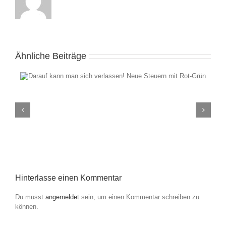
Ähnliche Beiträge
LBA-Bürgergespräch: „Wie sicher und sauber ist unser
t
Wasser? Das Grundwasser und der Beitrag der
Landwirtschaft“
Hinterlasse einen Kommentar
Du musst
angemeldet
sein, um einen Kommentar schreiben zu
können.