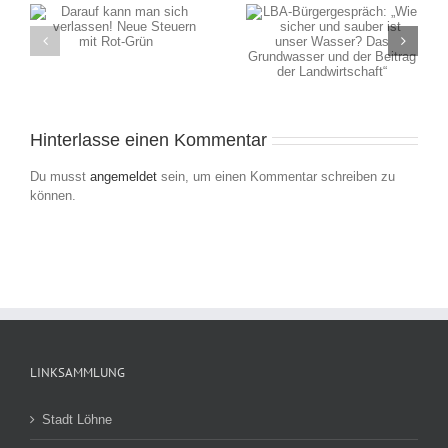
LBA-Bürgergespräch:
ch
„Wie sicher und sauber
ist unser Wasser? Das
n
Grundwasser und der
Beitrag der
Landwirtschaft“
Hinterlasse einen Kommentar
Du musst
angemeldet
sein, um einen Kommentar schreiben zu
können.
LINKSAMMLUNG
Stadt Löhne