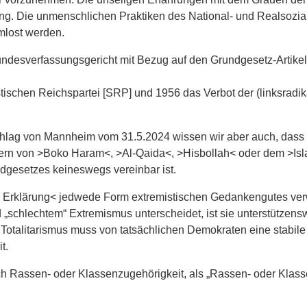
g. Die unmenschlichen Praktiken des National- und Realsozia
mlost werden.
Bundesverfassungsgericht mit Bezug auf den Grundgesetz-Artike
istischen Reichspartei [SRP] und 1956 das Verbot der (linksra
chlag von Mannheim vom 31.5.2024 wissen wir aber auch, dass d
ldern von >Boko Haram<, >Al-Qaida<, >Hisbollah< oder dem >Isla
dgesetzes keineswegs vereinbar ist.
 Erklärung< jedwede Form extremistischen Gedankengutes verw
„schlechtem“ Extremismus unterscheidet, ist sie unterstützensw
 Totalitarismus muss von tatsächlichen Demokraten eine stabi
t.
n- oder Klassenzugehörigkeit, als „Rassen- oder Klassenfei