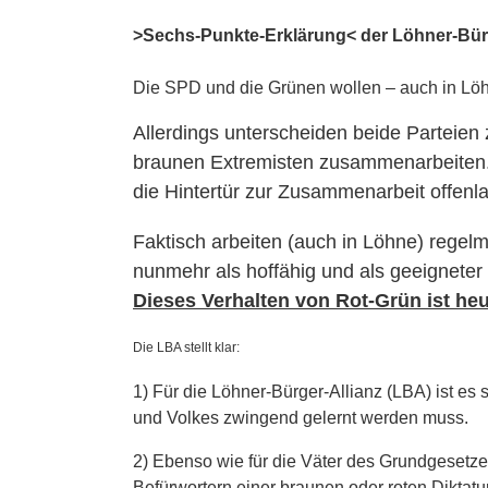
>Sechs-Punkte-Erklärung< der Löhner-Bürg
Die SPD und die Grünen wollen – auch in Löh
Allerdings unterscheiden beide Parteien
braunen Extremisten zusammenarbeiten. Gl
die Hintertür zur Zusammenarbeit offenl
Faktisch arbeiten (auch in Löhne) rege
nunmehr als hoffähig und als geeigneter p
Dieses Verhalten von Rot-Grün ist he
Die LBA stellt klar:
1) Für die Löhner-Bürger-Allianz (LBA) ist es 
und Volkes zwingend gelernt werden muss.
2) Ebenso wie für die Väter des Grundgesetzes
Befürwortern einer braunen oder roten Dikta