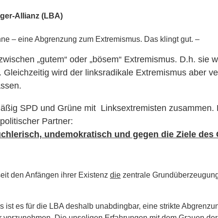
er-Allianz (LBA)
ne – eine Abgrenzung zum Extremismus. Das klingt gut. –
 zwischen „gutem“ oder „bösem“ Extremismus. D.h. sie wo
eichzeitig wird der linksradikale Extremismus aber verh
assen.
lmäßig SPD und Grüne mit Linksextremisten zusammen. Di
olitischer Partner:
uchlerisch, undemokratisch und gegen die Ziele des
seit den Anfängen ihrer Existenz
die
zentrale Grundüberzeugung
 ist es für die LBA deshalb unabdingbar, eine strikte Abgrenzun
tur vorzunehmen. Die unseligen Erfahrungen mit dem Grauen der