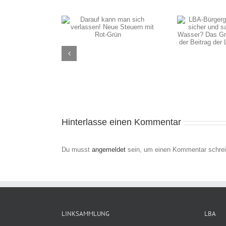
LBA-Bürgergespräch:
„Wie sicher und sauber
f kann man sich
ist unser Wasser? Das
sen! Neue Steuern
Grundwasser und der
it Rot-Grün
Beitrag der
Landwirtschaft“
Hinterlasse einen Kommentar
Du musst
angemeldet
sein, um einen Kommentar schrei
LINKSAMMLUNG
LBA