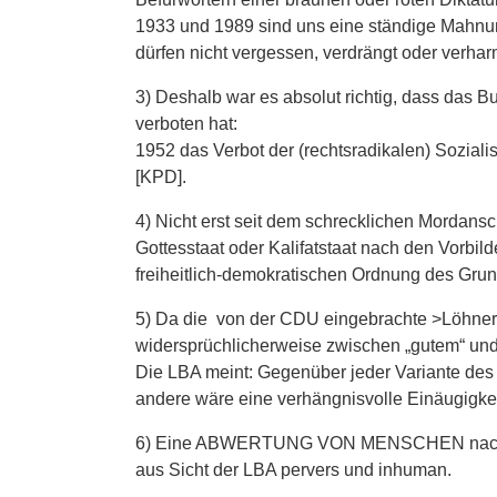
1933 und 1989 sind uns eine ständige Mahnun
dürfen nicht vergessen, verdrängt oder verhar
3) Deshalb war es absolut richtig, dass das 
verboten hat:
1952 das Verbot der (rechtsradikalen) Sozial
[KPD].
4) Nicht erst seit dem schrecklichen Mordans
Gottesstaat oder Kalifatstaat nach den Vorbi
freiheitlich-demokratischen Ordnung des Grun
5) Da die von der CDU eingebrachte >Löhner
widersprüchlicherweise zwischen „gutem“ und 
Die LBA meint: Gegenüber jeder Variante des
andere wäre eine verhängnisvolle Einäugigkei
6) Eine ABWERTUNG VON MENSCHEN nach Rasse
aus Sicht der LBA pervers und inhuman.