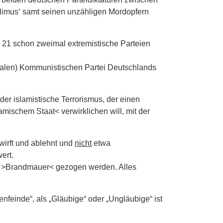
limus‘ samt seinen unzähligen Mordopfern
l 21 schon zweimal extremistische Parteien
dikalen) Kommunistischen Partei Deutschlands
er islamistische Terrorismus, der einen
mischem Staat< verwirklichen will, mit der
irft und ablehnt und
nicht
etwa
ert.
le >Brandmauer< gezogen werden. Alles
nde“, als „Gläubige“ oder „Ungläubige“ ist