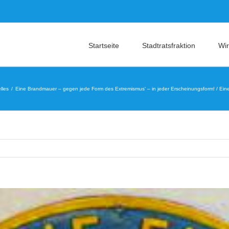
Startseite
Stadtratsfraktion
Wir
lles
Eine Brandmauer – gegen jede Form des Extremismus‘ – in jeder Erscheinungsform! / Eine