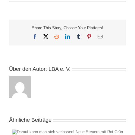
Share This Story, Choose Your Platform!
Facebook
X
Reddit
LinkedIn
Tumblr
Pinterest
E-
Mail
Über den Autor:
LBA e. V.
Ähnliche Beiträge
LBA-Bürgergespräch: „Wie sicher und sauber ist unser