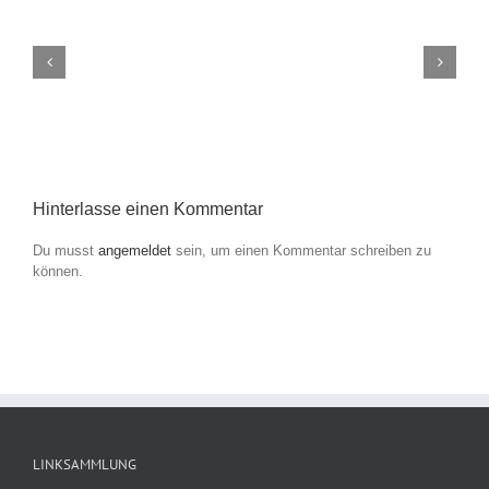
t
Wasser? Das Grundwasser und der Beitrag der
Landwirtschaft“
Hinterlasse einen Kommentar
Du musst
angemeldet
sein, um einen Kommentar schreiben zu
können.
LINKSAMMLUNG