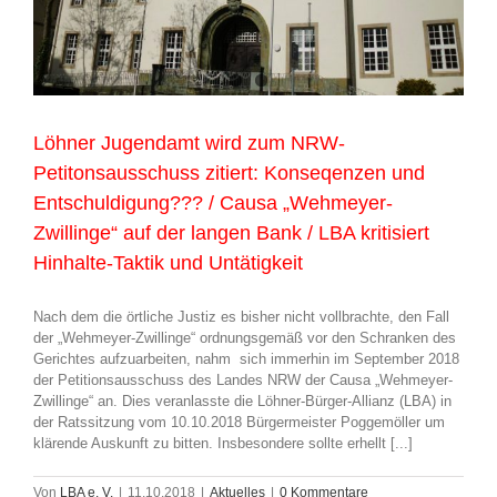
Löhner Jugendamt wird zum NRW-
Petitonsausschuss zitiert: Konseqenzen und
Entschuldigung??? / Causa „Wehmeyer-
Zwillinge“ auf der langen Bank / LBA kritisiert
Hinhalte-Taktik und Untätigkeit
Nach dem die örtliche Justiz es bisher nicht vollbrachte, den Fall
der „Wehmeyer-Zwillinge“ ordnungsgemäß vor den Schranken des
Gerichtes aufzuarbeiten, nahm sich immerhin im September 2018
der Petitionsausschuss des Landes NRW der Causa „Wehmeyer-
Zwillinge“ an. Dies veranlasste die Löhner-Bürger-Allianz (LBA) in
der Ratssitzung vom 10.10.2018 Bürgermeister Poggemöller um
klärende Auskunft zu bitten. Insbesondere sollte erhellt [...]
Von
LBA e. V.
|
11.10.2018
|
Aktuelles
|
0 Kommentare