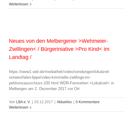
Weiterlesen
Neues von den Melbergener >Wehmeier-
Zwillingen< / Bürgeriniative >Pro Kind< im
Landtag /
https://www1.wdr.de/mediathek/video/sendungen/lokalzeit-
ostwestfalen-lippe/video-kriminelle-zwillinge-im-
petitionsausschuss-100.html WDR-Fernsehen >Lokalzeit< in
Melbergen am 2. Dezember 2017 vor Ort
Von
LBA e. V.
|
03.12.2017
|
Aktuelles
|
0 Kommentare
Weiterlesen