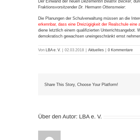
Der Einwand der neuen
Dezernentin Beatrix Becker
, du
Fraktionsvorsitzender
Dr. Hermann Ottensmeier
:
Die Planungen der Schulverwaltung müssen an die Inte
erkennbar, dass eine Dreizügigkeit der Realschule eine
diene letztlich einem qualifizierten Unterrichtsangebot.
demokratisch gewachsen uneingeschränkt ernst nehmen
Von
LBA e. V.
|
02.03.2018
|
Aktuelles
|
0 Kommentare
Share This Story, Choose Your Platform!
Über den Autor:
LBA e. V.