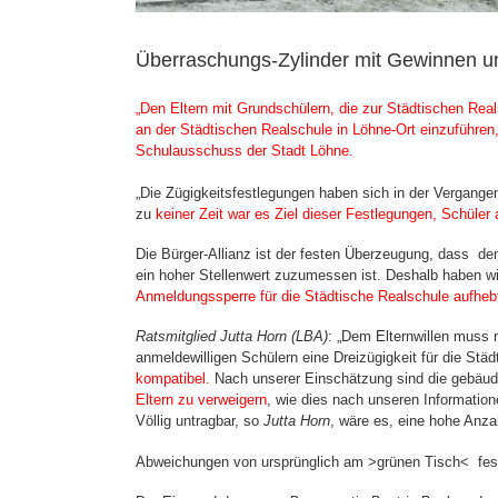
Überraschungs-Zylinder mit Gewinnen u
„Den Eltern mit Grundschülern, die zur Städtischen Real
an der Städtischen Realschule in Löhne-Ort einzuführe
Schulausschuss der Stadt Löhne.
„Die Zügigkeitsfestlegungen haben sich in der Vergang
zu
keiner Zeit war es Ziel dieser Festlegungen, Schüle
Die Bürger-Allianz ist der festen Überzeugung, dass de
ein hoher Stellenwert zuzumessen ist. Deshalb haben w
Anmeldungssperre für die Städtische Realschule aufheb
Ratsmitglied Jutta Horn (LBA)
: „Dem Elternwillen muss 
anmeldewilligen Schülern eine Dreizügigkeit für die St
kompatibel.
Nach unserer Einschätzung sind die gebäud
Eltern zu verweigern
, wie dies nach unseren Information
Völlig untragbar, so
Jutta Horn
, wäre es, eine hohe Anz
Abweichungen von ursprünglich am >grünen Tisch< festg