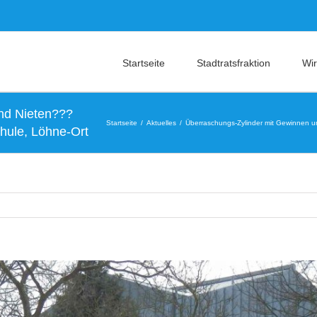
Startseite
Stadtratsfraktion
Wir
nd Nieten???
Startseite
Aktuelles
Überraschungs-Zylinder mit Gewinnen u
hule, Löhne-Ort