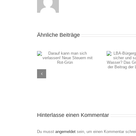
Ähnliche Beiträge
LBA-Bürgergespräch:
„Wie sicher und sauber
f kann man sich
ist unser Wasser? Das
sen! Neue Steuern
Grundwasser und der
it Rot-Grün
Beitrag der
Landwirtschaft“
Hinterlasse einen Kommentar
Du musst
angemeldet
sein, um einen Kommentar schrei