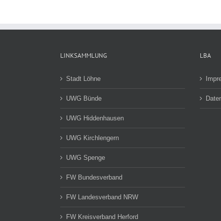
LINKSAMMLUNG
LBA
Stadt Löhne
Impr
UWG Bünde
Date
UWG Hiddenhausen
UWG Kirchlengern
UWG Spenge
FW Bundesverband
FW Landesverband NRW
FW Kreisverband Herford