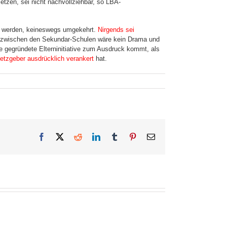
tzen, sei nicht nachvollziehbar, so LBA-
st werden, keineswegs umgekehrt.
Nirgends sei
zwischen den Sekundar-Schulen wäre kein Drama und
die gegründete Elterninitiative zum Ausdruck kommt, als
setzgeber ausdrücklich verankert
hat.
Facebook
X
Reddit
LinkedIn
Tumblr
Pinterest
E-
Mail