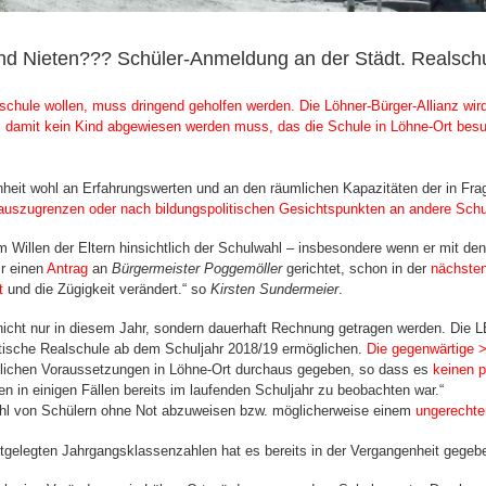
nd Nieten??? Schüler-Anmeldung an der Städt. Realschu
schule wollen, muss dringend geholfen werden. Die Löhner-Bürger-Allianz wird
n, damit kein Kind abgewiesen werden muss, das die Schule in Löhne-Ort be
enheit wohl an Erfahrungswerten und an den räumlichen Kapazitäten der in Fr
r auszugrenzen oder nach bildungspolitischen Gesichtspunkten an andere Sch
m Willen der Eltern hinsichtlich der Schulwahl – insbesondere wenn er mit d
ir einen
Antrag
an
Bürgermeister Poggemöller
gerichtet, schon in der
nächsten
t
und die Zügigkeit verändert.“ so
Kirsten Sundermeier
.
nicht nur in diesem Jahr, sondern dauerhaft Rechnung getragen werden. Die L
ädtische Realschule ab dem Schuljahr 2018/19 ermöglichen.
Die gegenwärtige >
lichen Voraussetzungen in Löhne-Ort durchaus gegeben, so dass es
keinen p
en in einigen Fällen bereits im laufenden Schuljahr zu beobachten war.“
ahl von Schülern ohne Not abzuweisen bzw. möglicherweise einem
ungerechte
elegten Jahrgangsklassenzahlen hat es bereits in der Vergangenheit gegeben