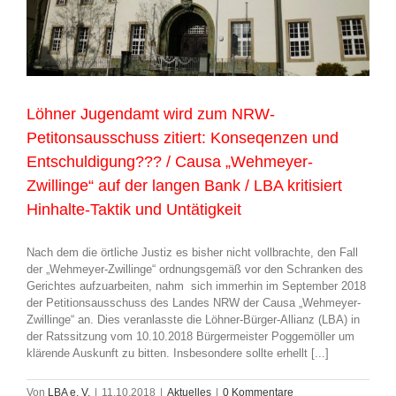
Löhner Jugendamt wird zum NRW-
Petitonsausschuss zitiert: Konseqenzen und
Entschuldigung??? / Causa „Wehmeyer-
Zwillinge“ auf der langen Bank / LBA kritisiert
Hinhalte-Taktik und Untätigkeit
Nach dem die örtliche Justiz es bisher nicht vollbrachte, den Fall
der „Wehmeyer-Zwillinge“ ordnungsgemäß vor den Schranken des
Gerichtes aufzuarbeiten, nahm sich immerhin im September 2018
der Petitionsausschuss des Landes NRW der Causa „Wehmeyer-
Zwillinge“ an. Dies veranlasste die Löhner-Bürger-Allianz (LBA) in
der Ratssitzung vom 10.10.2018 Bürgermeister Poggemöller um
klärende Auskunft zu bitten. Insbesondere sollte erhellt [...]
Von
LBA e. V.
|
11.10.2018
|
Aktuelles
|
0 Kommentare