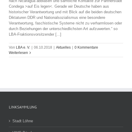
nach Nicaragua abblasen und sämtliche Kontakte zur Partnerstadt
Condega >auf Eis legen<. Gerade wir Deutsche haben aus
historischer Verantwortung und mit Blick auf die beiden deutschen
Diktaturen DDR und Nationalsozialismus eine besondere
Verantwortung, faschistische Systeme nicht zu verharmlosen oder
durch Beziehungen der unterschiedlichsten Art aufzuwerten.“ so
LBA-Fraktionsvorsitzender [...]
Von
LBA e. V.
|
06.10.2018
|
Aktuelles
|
0 Kommentare
Weiterlesen
LINKSAMMLUNG
Stadt Löhne