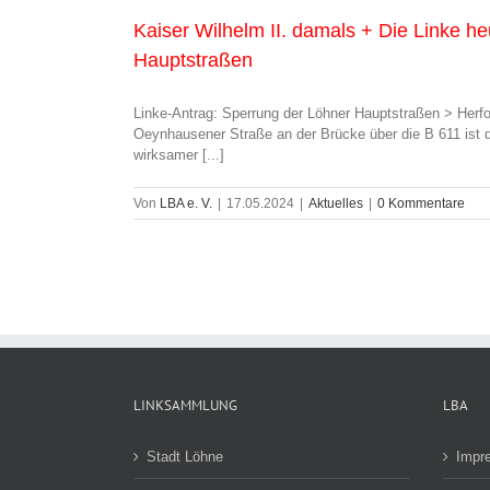
Kaiser Wilhelm II. damals + Die Linke h
Hauptstraßen
Linke-Antrag: Sperrung der Löhner Hauptstraßen > Herf
Oeynhausener Straße an der Brücke über die B 611 ist
wirksamer [...]
Von
LBA e. V.
|
17.05.2024
|
Aktuelles
|
0 Kommentare
LINKSAMMLUNG
LBA
Stadt Löhne
Impr