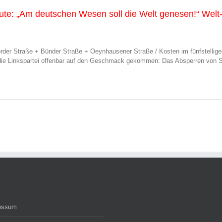
eute: „Am deutschen Wesen soll die Welt genesen!“ Welt
order Straße + Bünder Straße + Oeynhausener Straße / Kosten im fünfstellige
 die Linkspartei offenbar auf den Geschmack gekommen: Das Absperren von S
essum