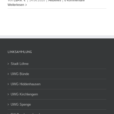
Von
LBA e. V.
|
14.06.2020
|
Aktuelles
|
0 Kommentare
Weiterlesen
LINKSAMMLUNG
Stadt Löhne
UWG Bünde
UWG Hiddenhausen
UWG Kirchlengern
UWG Spenge