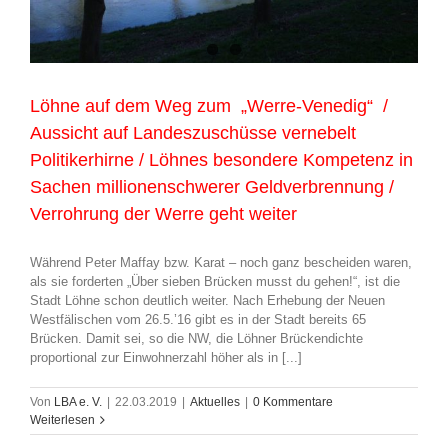
Löhne auf dem Weg zum „Werre-Venedig“ /
Aussicht auf Landeszuschüsse vernebelt
Politikerhirne / Löhnes besondere Kompetenz in
Sachen millionenschwerer Geldverbrennung /
Verrohrung der Werre geht weiter
Während Peter Maffay bzw. Karat – noch ganz bescheiden waren,
als sie forderten „Über sieben Brücken musst du gehen!“, ist die
Stadt Löhne schon deutlich weiter. Nach Erhebung der Neuen
Westfälischen vom 26.5.’16 gibt es in der Stadt bereits 65
Brücken. Damit sei, so die NW, die Löhner Brückendichte
proportional zur Einwohnerzahl höher als in [...]
Von
LBA e. V.
|
22.03.2019
|
Aktuelles
|
0 Kommentare
Weiterlesen