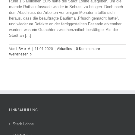
Rund 1,6 Millionen Euro hatte die Stadt Löhne ausgeben, um die
marode Rathausfassade wieder in Schuss zu bringen. Doch nach
dem Abschluss der Arbeiten vor einigen Monaten stellte sich
heraus, dass die beauftragte Baufirma „Pfusch gemacht hatte“,
und wiederum Defekte an der fertiggestellten Fassade erkennbar
wurden, was ein Gutachter zwischenzeitlich bestätigte. Als die
Stadt an [...]
Von
LBA e. V.
|
11.01.2020
|
Aktuelles
|
0 Kommentare
Weiterlesen
LINKSAMMLUNG
Stadt Löhne