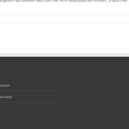
ängerem Nachdenken wird man hier nicht widersprechen können: „Panta rhei!“ 
essum
nschutz