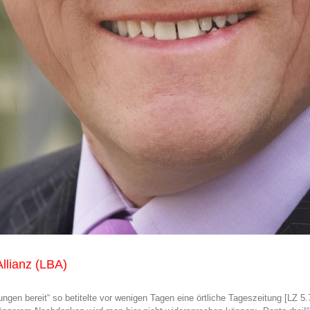
llianz (LBA)
bereit“ so betitelte vor wenigen Tagen eine örtliche Tageszeitung [LZ 5.7