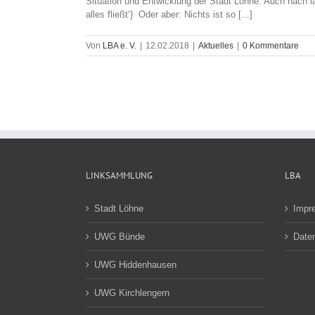
Situation und Entwicklung der Stadt Löhne. Auch nach l
alles fließt‘} Oder aber: Nichts ist so [...]
Von
LBA e. V.
|
12.02.2018
|
Aktuelles
|
0 Kommentare
LINKSAMMLUNG
LBA
Stadt Löhne
Impr
UWG Bünde
Date
UWG Hiddenhausen
UWG Kirchlengern