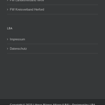
FW Landesverband NRW
FW Kreisverband Herford
LBA
Impressum
Datenschutz
Copyright © 2023 Löhner-Bürger-Allianz (LBA) :: Designed by:
LBA