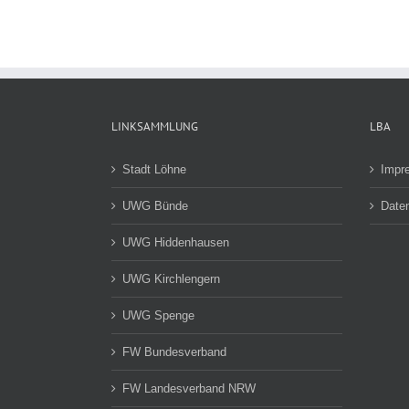
LINKSAMMLUNG
LBA
Stadt Löhne
Impr
UWG Bünde
Date
UWG Hiddenhausen
UWG Kirchlengern
UWG Spenge
FW Bundesverband
FW Landesverband NRW