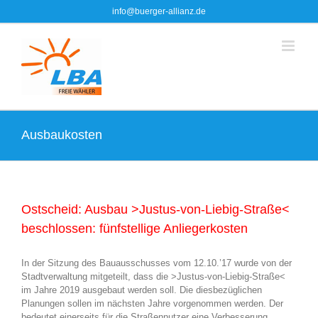
Zum
info@buerger-allianz.de
Inhalt
springen
Ausbaukosten
Ostscheid: Ausbau >Justus-von-Liebig-Straße<
beschlossen: fünfstellige Anliegerkosten
In der Sitzung des Bauausschusses vom 12.10.’17 wurde von der
Stadtverwaltung mitgeteilt, dass die >Justus-von-Liebig-Straße<
im Jahre 2019 ausgebaut werden soll. Die diesbezüglichen
Planungen sollen im nächsten Jahre vorgenommen werden. Der
bedeutet einerseits für die Straßennutzer eine Verbesserung.