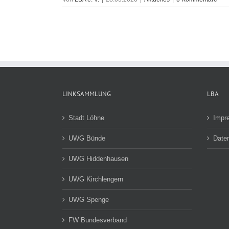
LINKSAMMLUNG
LBA
Stadt Löhne
Impr
UWG Bünde
Date
UWG Hiddenhausen
UWG Kirchlengern
UWG Spenge
FW Bundesverband