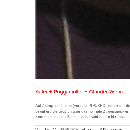
Adler + Poggemöller + Glander-Wehmeier 
Auf Antrag der Linken (vormals PDS/SED) beschloss die 
bewirken, die deutlich über das normale Zuweisungsverf
Kommunistischen Partei + gegenwärtiger Fraktionsvorsitze
Von
LBA e. V.
|
28.05.2020
|
Aktuelles
|
0 Kommentare