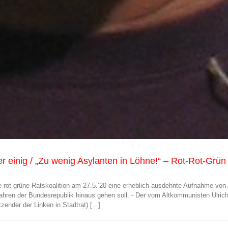
einig / „Zu wenig Asylanten in Löhne!“ – Rot-Rot-Grün w
rot-grüne Ratskoalition am 27.5.’20 eine erheblich ausdehnte Aufnahme von 
ahren der Bundesrepublik hinaus gehen soll. - Der vom Altkommunisten Ulrich 
nder der Linken in Stadtrat) [...]