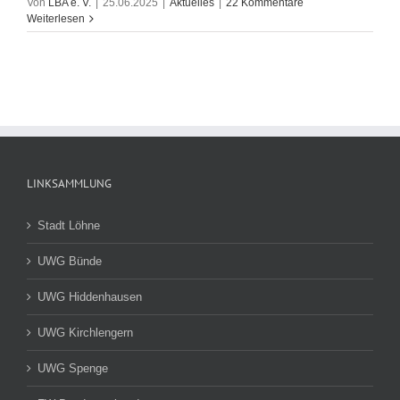
Von
LBA e. V.
|
25.06.2025
|
Aktuelles
|
22 Kommentare
Weiterlesen
LINKSAMMLUNG
Stadt Löhne
UWG Bünde
UWG Hiddenhausen
UWG Kirchlengern
UWG Spenge