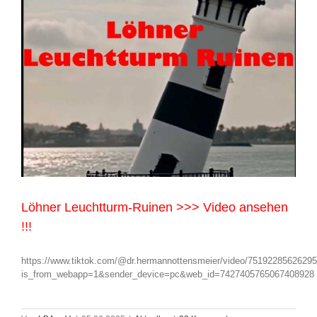
Löhner Leuchtturm-Ruinen >>> Video ansehen
!!!
https://www.tiktok.com/@dr.hermannottensmeier/video/7519228562629
is_from_webapp=1&sender_device=pc&web_id=7427405765067408928