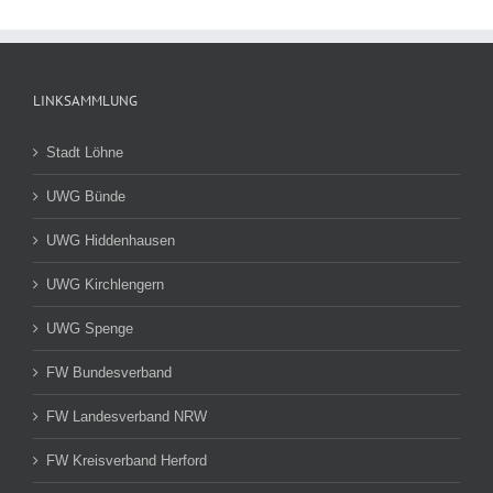
LINKSAMMLUNG
Stadt Löhne
UWG Bünde
UWG Hiddenhausen
UWG Kirchlengern
UWG Spenge
FW Bundesverband
FW Landesverband NRW
FW Kreisverband Herford