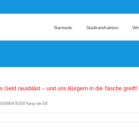
Startseite
Stadtratsfraktion
Wir
eld rausbläst – und uns Bürgern in die Tasche greift!
2555890478358?lang=de-DE