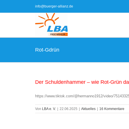
Zum
info@buerger-allianz.de
Inhalt
springen
Rot-Gdrün
Der Schuldenhammer – wie Rot-Grün das G
https://www.tiktok.com/@hermanno1912/video/751433
Von
LBA e. V.
|
22.06.2025
|
Aktuelles
|
16 Kommentare