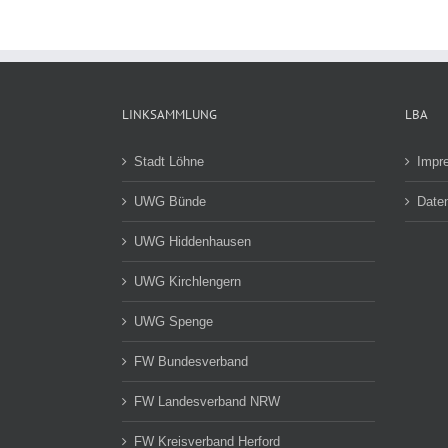
LINKSAMMLUNG
LBA
Stadt Löhne
Impr
UWG Bünde
Date
UWG Hiddenhausen
UWG Kirchlengern
UWG Spenge
FW Bundesverband
FW Landesverband NRW
FW Kreisverband Herford